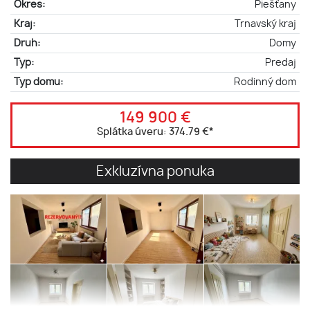
Okres:
Piešťany
Kraj:
Trnavský kraj
Druh:
Domy
Typ:
Predaj
Typ domu:
Rodinný dom
149 900 €
Splátka úveru:
374.79 €
*
Exkluzívna ponuka