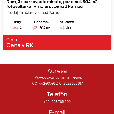
Dom, 3x parkovacie miesto, pozemok 304 m2,
fotovoltaika, Hrnčiarovce nad Parnou !
Predaj, Hrnčiarovce nad Parnou
Izby
Pozemok
Inž. siete
2
4
304 m
áno
Cena
Cena v RK
Adresa
Štefánikova 36, 91701, Trnava
IČO: 44240546 DIČ: 2022638387
Telefón
+421 903 765 590
E-mail