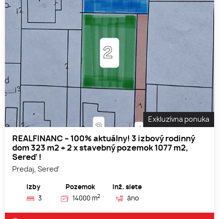
Exkluzívna ponuka
REALFINANC – 100% aktuálny! 3 izbový rodinný
dom 323 m2 + 2 x stavebný pozemok 1077 m2,
Sereď !
Predaj, Sereď
Izby
Pozemok
Inž. siete
2
3
14000 m
áno