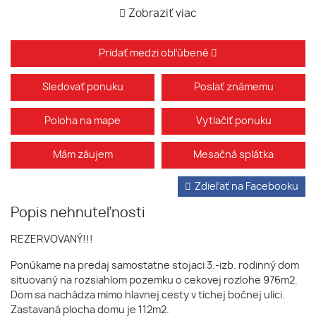
Zobraziť viac
Pridať medzi obľúbené
Sledovať ponuku
Poslať známemu
Poloha na mape
Vytlačiť ponuku
Mám záujem
Mesačná splátka
Zdieľať na Facebooku
Popis nehnuteľnosti
REZERVOVANÝ!!!
Ponúkame na predaj samostatne stojaci 3.-izb. rodinný dom
situovaný na rozsiahlom pozemku o cekovej rozlohe 976m2.
Dom sa nachádza mimo hlavnej cesty v tichej bočnej ulici.
Zastavaná plocha domu je 112m2.