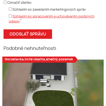
Označiť všetko
Súhlasím so zasielaním marketingových správ
Súhlasím so spracovaním a uchovávaním osobných
*
údajov
Podobné nehnuteľnosti
Novostavba,tichá lokalita,slnečný pozemok