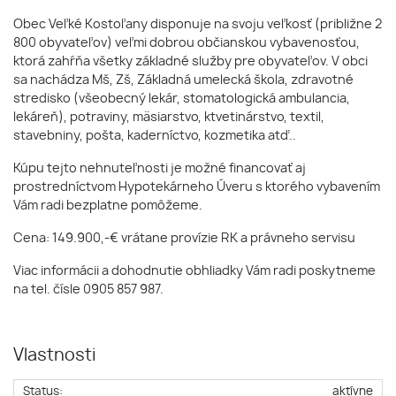
Obec Veľké Kostoľany disponuje na svoju veľkosť (približne 2
800 obyvateľov) veľmi dobrou občianskou vybavenosťou,
ktorá zahŕňa všetky základné služby pre obyvateľov. V obci
sa nachádza Mš, Zš, Základná umelecká škola, zdravotné
stredisko (všeobecný lekár, stomatologická ambulancia,
lekáreň), potraviny, mäsiarstvo, ktvetinárstvo, textil,
stavebniny, pošta, kaderníctvo, kozmetika atď..
Kúpu tejto nehnuteľnosti je možné financovať aj
prostredníctvom Hypotekárneho Úveru s ktorého vybavením
Vám radi bezplatne pomôžeme.
Cena: 149.900,-€ vrátane provízie RK a právneho servisu
Viac informácii a dohodnutie obhliadky Vám radi poskytneme
na tel. čísle 0905 857 987.
Vlastnosti
Status:
aktívne