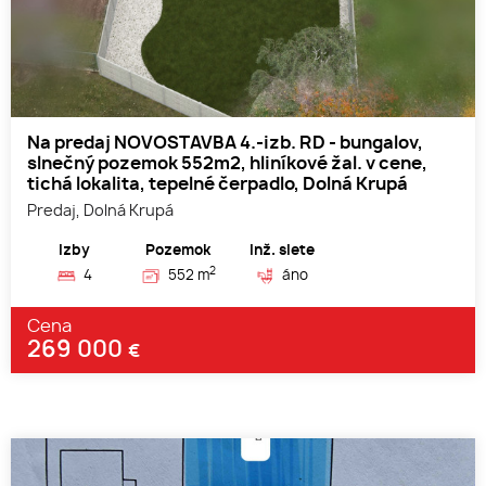
Na predaj NOVOSTAVBA 4.-izb. RD - bungalov,
slnečný pozemok 552m2, hliníkové žal. v cene,
tichá lokalita, tepelné čerpadlo, Dolná Krupá
Predaj, Dolná Krupá
Izby
Pozemok
Inž. siete
2
4
552 m
áno
Cena
269 000
€