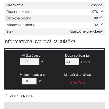
Vlastníctvo:
osobné
2
Plocha pozemku:
976 m
2
Úžitková plocha:
99 m
2
Zastavaná plocha:
112 m
Stav:
čiastočne prerobený
Informatívna úverová kalkulačka
Výška úveru:
Doba splácania:
€
rokov
Úroková sadzba:
Mesačná splátka:
%
374.79 €
Pozrieť na mape