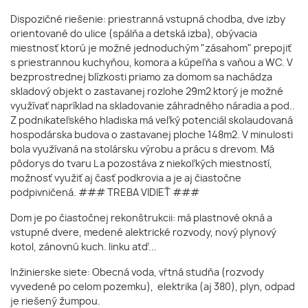
Dispozičné riešenie: priestranná vstupná chodba, dve izby
orientované do ulice (spálňa a detská izba), obývacia
miestnosť ktorú je možné jednoduchým "zásahom" prepojiť
s priestrannou kuchyňou, komora a kúpeľňa s vaňou a WC. V
bezprostrednej blízkosti priamo za domom sa nachádza
skladový objekt o zastavanej rozlohe 29m2 ktorý je možné
využívať napríklad na skladovanie záhradného náradia a pod..
Z podnikateľského hladiska má veľký potenciál skolaudovaná
hospodárska budova o zastavanej ploche 148m2. V minulosti
bola využívaná na stolársku výrobu a prácu s drevom. Má
pôdorys do tvaru L a pozostáva z niekoľkých miestností,
možnosť využiť aj časť podkrovia a je aj čiastočne
podpivničená. ### TREBA VIDIEŤ ###
Dom je po čiastočnej rekonštrukcii: má plastnové okná a
vstupné dvere, medené alektrické rozvody, nový plynový
kotol, zánovnú kuch. linku atď...
Inžinierske siete: Obecná voda, vŕtná studňa (rozvody
vyvedené po celom pozemku), elektrika (aj 380), plyn, odpad
je riešený žumpou.