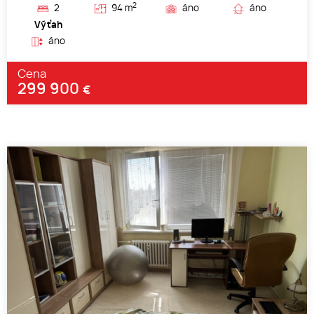
2
2
94 m
áno
áno
Výťah
áno
Cena
299 900
€