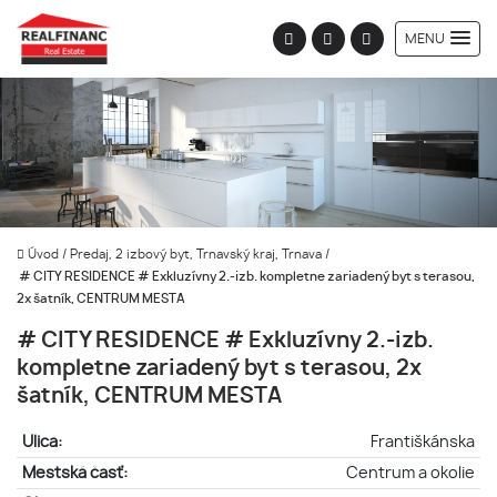
MENU
Úvod
/
Predaj, 2 izbový byt, Trnavský kraj, Trnava
/
# CITY RESIDENCE # Exkluzívny 2.-izb. kompletne zariadený byt s terasou,
2x šatník, CENTRUM MESTA
# CITY RESIDENCE # Exkluzívny 2.-izb.
kompletne zariadený byt s terasou, 2x
šatník, CENTRUM MESTA
Ulica:
Františkánska
Mestská časť:
Centrum a okolie