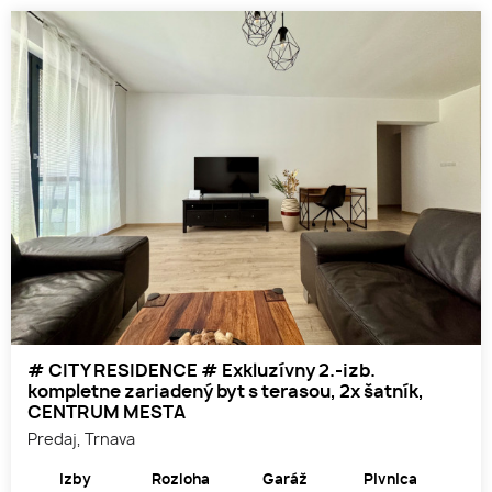
# CITY RESIDENCE # Exkluzívny 2.-izb.
kompletne zariadený byt s terasou, 2x šatník,
CENTRUM MESTA
Predaj, Trnava
Izby
Rozloha
Garáž
Pivnica