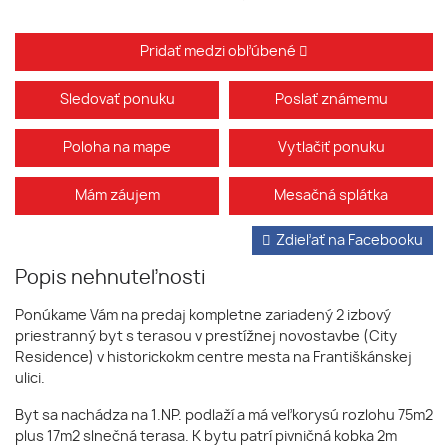
Pridať medzi obľúbené
Sledovať ponuku
Poslať známemu
Poloha na mape
Vytlačiť ponuku
Mám záujem
Mesačná splátka
Zdieľať na Facebooku
Popis nehnuteľnosti
Ponúkame Vám na predaj kompletne zariadený 2 izbový
priestranný byt s terasou v prestížnej novostavbe (City
Residence) v historickokm centre mesta na Františkánskej
ulici.
Byt sa nachádza na 1.NP. podlaží a má veľkorysú rozlohu 75m2
plus 17m2 slnečná terasa. K bytu patrí pivničná kobka 2m