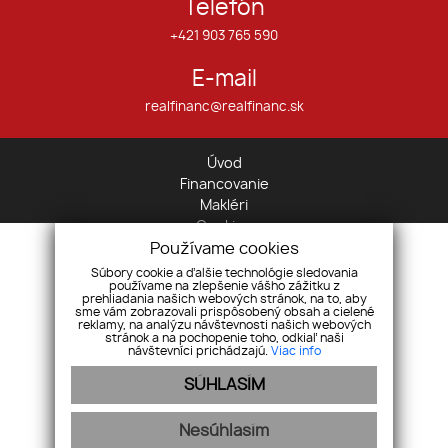
Telefón
+421 903 765 590
E-mail
realfinanc@realfinanc.sk
Úvod
Financovanie
Makléri
Cookies
O nás
Používame cookies
GDPR
Súbory cookie a ďalšie technológie sledovania
používame na zlepšenie vášho zážitku z
KARIÉRA
prehliadania našich webových stránok, na to, aby
Kontakt
sme vám zobrazovali prispôsobený obsah a cielené
reklamy, na analýzu návštevnosti našich webových
Nehnuteľnosti
stránok a na pochopenie toho, odkiaľ naši
Byty
návštevníci prichádzajú.
Viac info
Domy
SÚHLASÍM
Pozemky
Komerčné objekty
Nesúhlasím